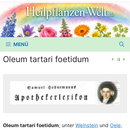
MENÜ
Oleum tartari foetidum
Ole­um tar­ta­ri foet­idum
; unter
Wein­stein
und
Oele,