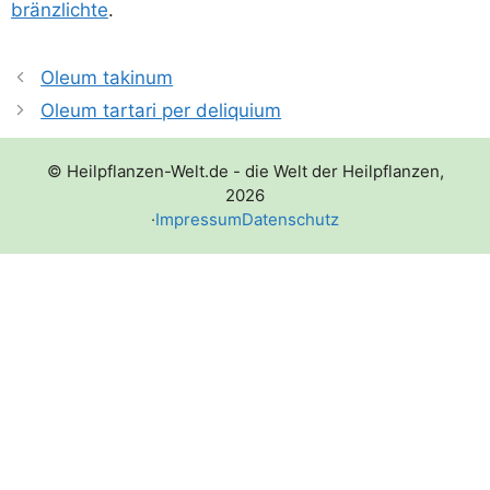
bränz­lich­te
.
Oleum takinum
Oleum tartari per deliquium
© Heilpflanzen-Welt.de - die Welt der Heilpflanzen,
2026
·
Impressum
Datenschutz