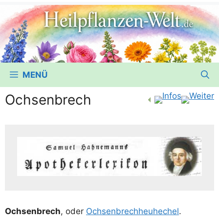
MENÜ
Ochsenbrech
Och­sen­brech
, oder
Och­sen­brech­heu­he­chel
.