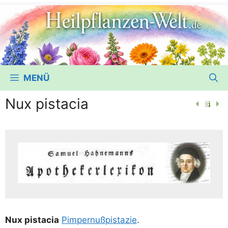
MENÜ
Nux pistacia
Nux pist­acia
Pim­per­nuß­pis­ta­zie
.