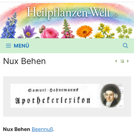
MENÜ
Nux Behen
Nux Behen
Been­nuß
.