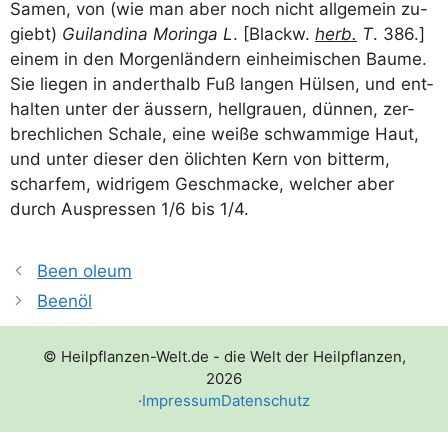
Samen, von (wie man aber noch nicht all­ge­mein zu-
gie­bt)
Gui­lan­di­na Mor­inga L
. [Blackw.
herb.
T
. 386.]
einem in den Mor­gen­län­dern ein­hei­mi­schen Bau­me.
Sie lie­gen in andert­halb Fuß lan­gen Hül­sen, und ent­
hal­ten unter der äus­sern, hell­grau­en, dün­nen, zer­
brech­li­chen Scha­le, eine wei­ße schwam­mi­ge Haut,
und unter die­ser den ölich­ten Kern von bit­term,
schar­fem, wid­ri­gem Geschma­cke, wel­cher aber
durch Aus­pres­sen 1/​6 bis 1/​4.
Been oleum
Beenöl
© Heilpflanzen-Welt.de - die Welt der Heilpflanzen,
2026
·
Impressum
Datenschutz