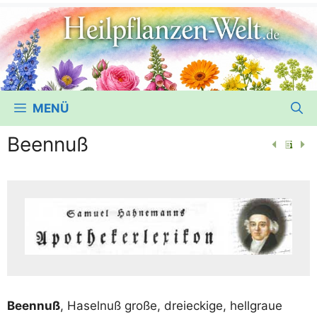
MENÜ
Beennuß
Been­nuß
, Hasel­nuß gro­ße, drei­ecki­ge, hell­graue