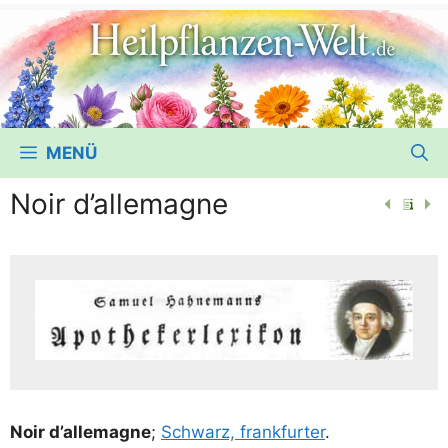
MENÜ
Noir d’allemagne
Noir d’al­le­ma­gne
;
Schwarz, frank­fur­ter
.