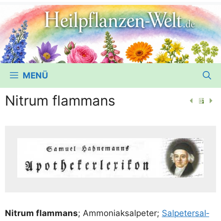
MENÜ
Nitrum flammans
Nitrum flamm­ans
; Ammo­ni­ak­sal­pe­ter;
Sal­pe­ter­sal­