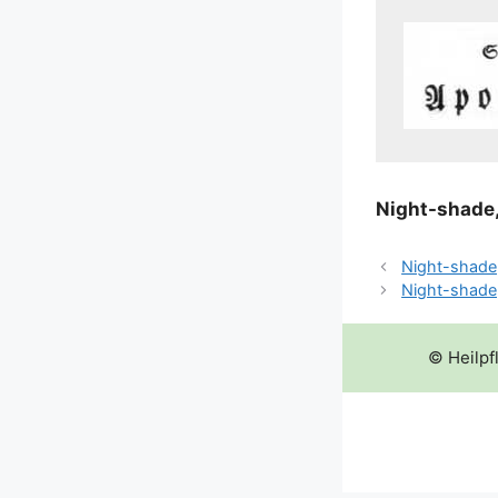
Night-sha­de
Night-shade,
Night-shade
© Heilpf