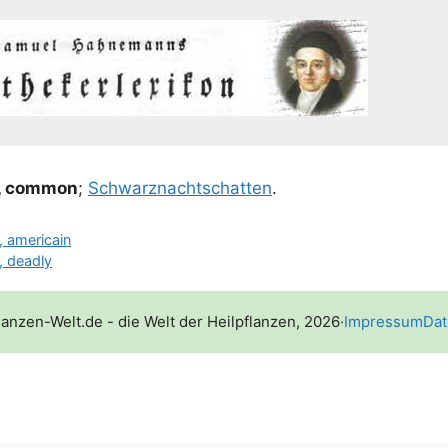
, com­mon
;
Schwarz­nacht­schat­ten
.
 americain
, deadly
lanzen-Welt.de - die Welt der Heilpflanzen, 2026
·
Impressum
Dat