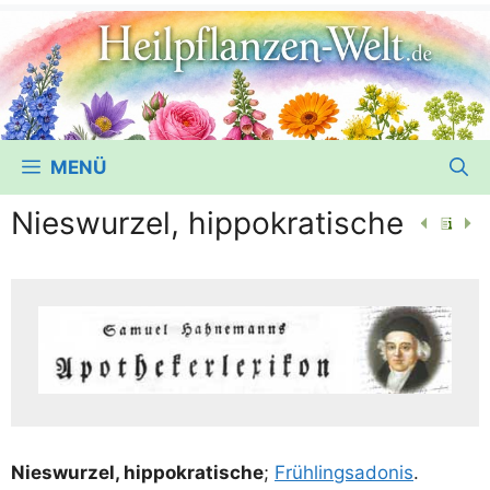
MENÜ
Nieswurzel, hippokratische
Nies­wur­zel, hip­po­kra­ti­sche
;
Früh­lings­ado­nis
.