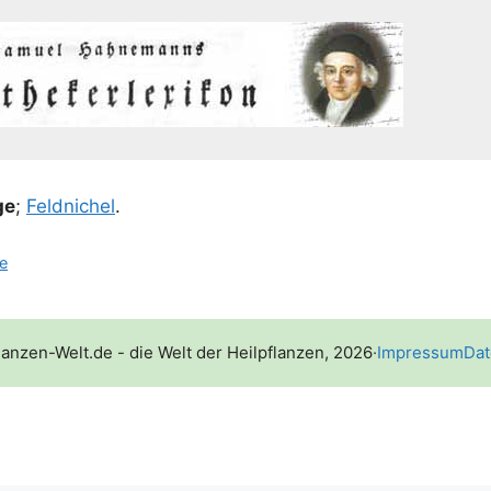
ge
;
Feld­ni­chel
.
ne
lanzen-Welt.de - die Welt der Heilpflanzen, 2026
·
Impressum
Dat