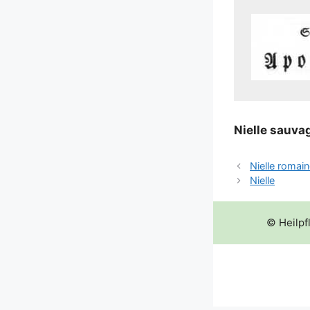
Niel­le sau­va­
Nielle romai
Nielle
© Heilpf