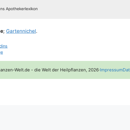
ne
;
Gar­ten­ni­chel
.
rdins
ge
lanzen-Welt.de - die Welt der Heilpflanzen, 2026
·
Impressum
Dat