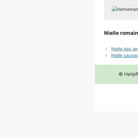
Niel­le romai
Nielle des ja
Nielle sauva
© Heilpf