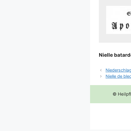
Niel­le batar­
Niederschla
Nielle de ble
© Heilpf