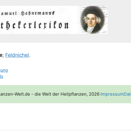
de
;
Feld­ni­chel
.
gung
ds
lanzen-Welt.de - die Welt der Heilpflanzen, 2026
·
Impressum
Dat