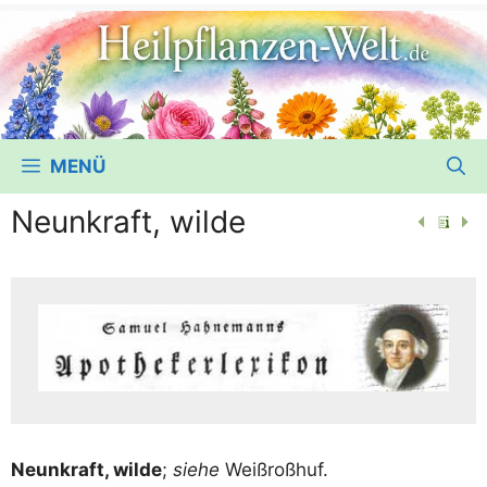
MENÜ
Neunkraft, wilde
Neun­kraft, wil­de
;
sie­he
Weißroßhuf.