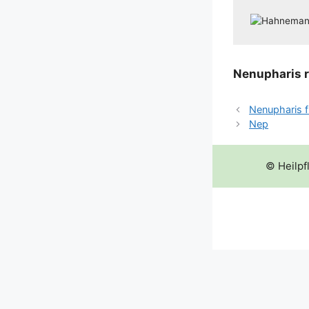
Nen­u­pha­ris 
Nenupharis f
Nep
© Heilpf