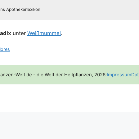
radix
unter
Weiß­mum­mel
.
lores
lanzen-Welt.de - die Welt der Heilpflanzen, 2026
·
Impressum
Dat