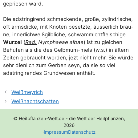
geprie­sen ward.
Die adstrin­gi­rend schme­cken­de, gro­ße, zylin­dri­sche,
oft arms­di­cke, mit Kno­ten besetz­te, äus­ser­lich brau­
ne, inner­lich­weiß­gilb­li­che, schwam­mi­cht­flei­schi­ge
Wur­zel
(
Rad.
Nymphaeae albae
) ist zu glei­chen
Behu­fen als die des Gelb­mum-mels (w.s.) in ältern
Zei­ten gebraucht wor­den, jezt nicht mehr. Sie wür­de
sehr dien­lich zum Ger­ben seyn, da sie so viel
adstrin­gi­ren­des Grund­we­sen enthält.
Weißmeyrich
Weißnachtschatten
© Heilpflanzen-Welt.de - die Welt der Heilpflanzen,
2026
·
Impressum
Datenschutz