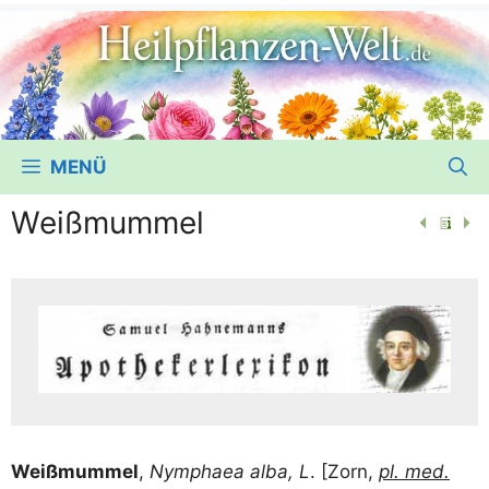
MENÜ
Weißmummel
Weiß­mum­mel
,
Nymphaea alba, L
. [Zorn,
pl. med.