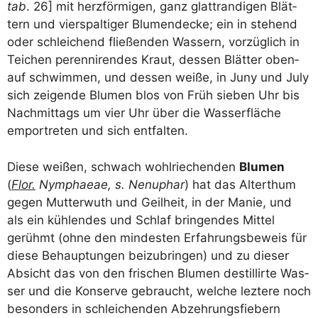
tab
. 26] mit herz­för­mi­gen, ganz glatt­ran­di­gen Blät­
tern und vier­spal­ti­ger Blu­men­de­cke; ein in ste­hend
oder schlei­chend flie­ßen­den Was­sern, vor­züg­lich in
Tei­chen peren­ni­ren­des Kraut, des­sen Blät­ter oben­
auf schwim­men, und des­sen wei­ße, in Juny und July
sich zei­gen­de Blu­men blos von Früh sie­ben Uhr bis
Nach­mit­tags um vier Uhr über die Was­ser­flä­che
emport­re­ten und sich entfalten.
Die­se wei­ßen, schwach wohl­rie­chen­den
Blu­men
(
Flor.
Nymphaeae, s. Nen­u­phar
) hat das Alter­thum
gegen Mut­ter­wuth und Geil­heit, in der Manie, und
als ein küh­len­des und Schlaf brin­gen­des Mit­tel
gerühmt (ohne den min­des­ten Erfah­rungs­be­weis für
die­se Behaup­tun­gen bei­zu­brin­gen) und zu die­ser
Absicht das von den fri­schen Blu­men destil­lir­te Was­
ser und die Kon­ser­ve gebraucht, wel­che lez­te­re noch
beson­ders in schlei­chen­den Abzeh­rungs­fie­bern