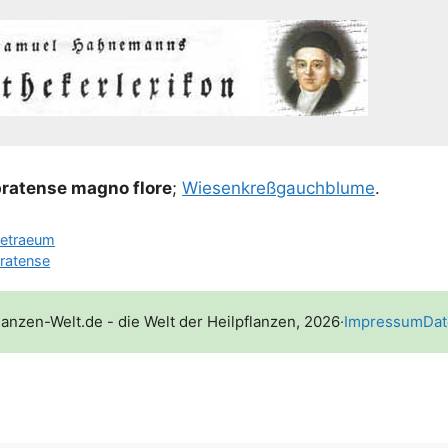
pra­ten­se mag­no flo­re
;
Wie­sen­k­reß­gauch­blu­me
.
petraeum
ratense
lanzen-Welt.de - die Welt der Heilpflanzen, 2026
·
Impressum
Dat