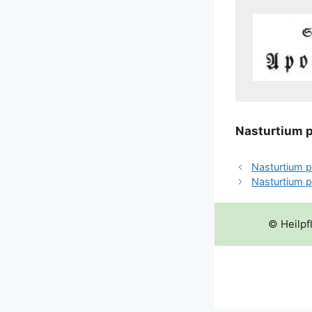
Nas­t­ur­ti­um 
Nasturtium 
Nasturtium p
© Heilpf