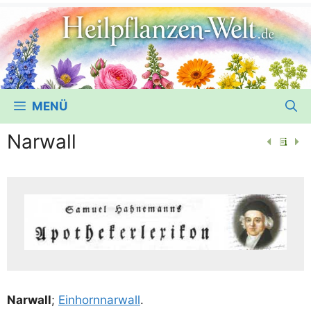
MENÜ
Narwall
Nar­wall
;
Ein­horn­nar­wall
.