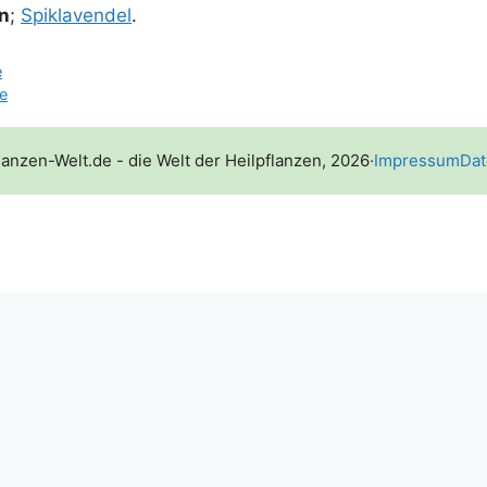
n
;
Spikla­ven­del
.
e
e
lanzen-Welt.de - die Welt der Heilpflanzen, 2026
·
Impressum
Dat