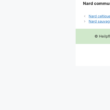
Nard com­mu
Nard celtiqu
Nard sauvag
© Heilpf