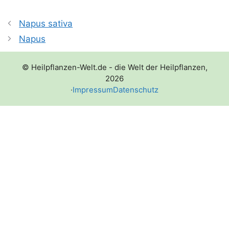
Napus sativa
Napus
© Heilpflanzen-Welt.de - die Welt der Heilpflanzen,
2026
·
Impressum
Datenschutz