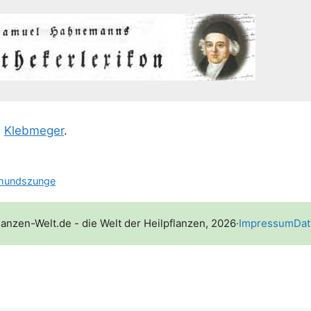
;
Kleb­me­ger
.
hundszunge
lanzen-Welt.de - die Welt der Heilpflanzen, 2026
·
Impressum
Dat