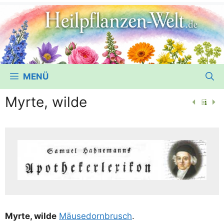
MENÜ
Myrte, wilde
Myr­te, wil­de
Mäu­se­dorn­brusch
.