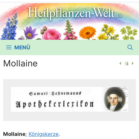
MENÜ
Mollaine
Mol­lai­ne
;
Königs­ker­ze
.