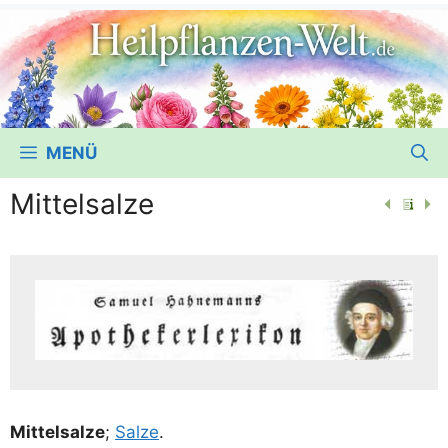
MENÜ
Mittelsalze
Mit­tel­sal­ze
;
Sal­ze
.