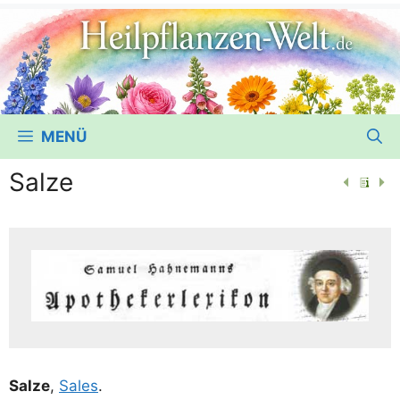
MENÜ
Salze
Sal­ze
,
Sales
.