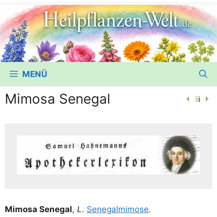
MENÜ
Mimosa Senegal
Mimo­sa Sene­gal
,
L
.
Sene­gal­mi­mo­se
.