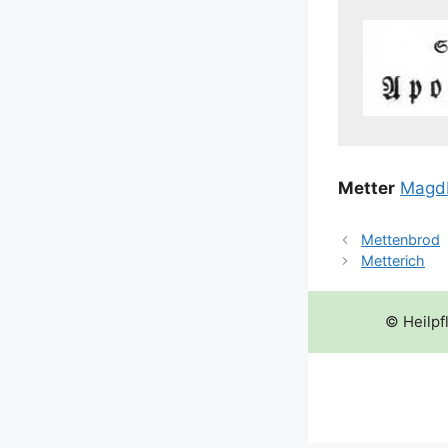
Met­ter
Magd­
Mettenbrod
Metterich
© Heilpf