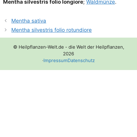
Men­tha sil­vestris folio lon­gio­re
;
Wald­mün­ze
.
Mentha sativa
Mentha silvestris folio rotundiore
© Heilpflanzen-Welt.de - die Welt der Heilpflanzen,
2026
·
Impressum
Datenschutz