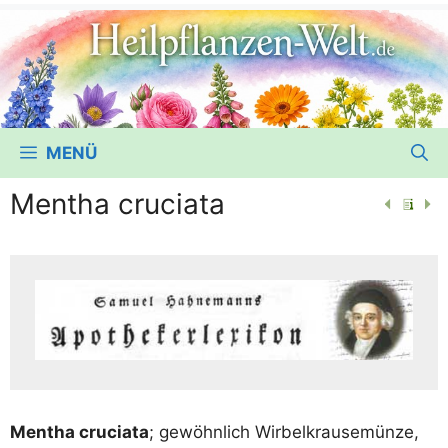
MENÜ
Mentha cruciata
Men­tha cru­cia­ta
; gewöhn­lich Wir­bel­krau­se­mün­ze,