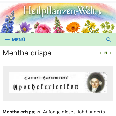
MENÜ
Mentha crispa
Men­tha cris­pa
; zu Anfan­ge die­ses Jahr­hun­derts