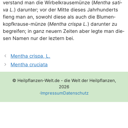
ver­stand man die Wir­bel­krau­se­mün­ze (
Men­tha sati­
va L.
) dar­un­ter; vor der Mit­te die­ses Jahr­hun­derts
fieng man an, sowohl die­se als auch die Blu­men­
kopf­krau­se-mün­ze (
Men­tha cris­pa L.
) dar­un­ter zu
begrei­fen; in ganz neu­ern Zei­ten aber leg­te man die­
sen Namen nur der lez­tern bei.
Mentha crispa, L.
Mentha cruciata
© Heilpflanzen-Welt.de - die Welt der Heilpflanzen,
2026
·
Impressum
Datenschutz