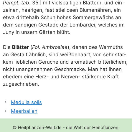
Pempt
. tab
. 35.] mit viel­spal­ti­gen Blät­tern, und ein­
zel­nen, haa­ri­gen, fast stiel­lo­sen Blu­men­äh­ren, ein
etwa drit­te­halb Schuh hohes Som­mer­ge­wächs an
dem san­di­gen Gesta­de der Lom­bar­dei, wel­ches im
Juny in unsern Gär­ten blüht.
Die
Blät­ter
(
Fol. Ambro­siae
), denen des Wer­muths
an Gestalt ähn­lich, sind weiß­be­haart, von sehr star­
kem lieb­li­chen Geru­che und aro­ma­tisch bit­ter­li­chem,
nicht unan­ge­neh­men Geschma­cke. Man hat ihnen
ehe­dem eine Herz- und Ner­ven- stär­ken­de Kraft
zugeschrieben.
Medulla solis
Meerballen
© Heilpflanzen-Welt.de - die Welt der Heilpflanzen,