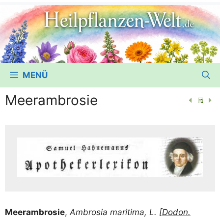
MENÜ
Meerambrosie
Mee­r­am­bro­sie
,
Ambro­sia mari­ti­ma, L. [
Dodon.