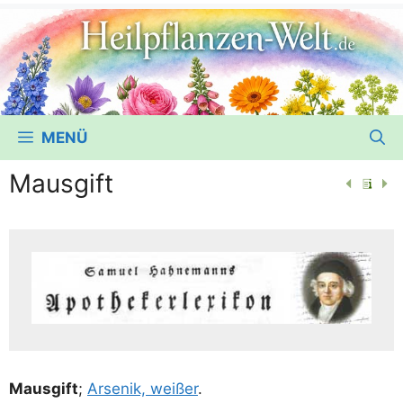
MENÜ
Mausgift
Maus­gift
;
Arse­nik, wei­ßer
.