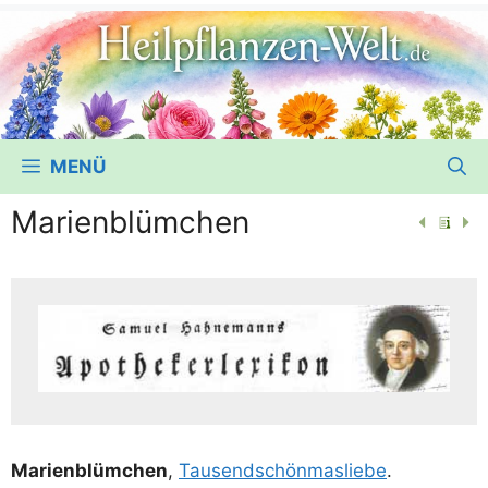
MENÜ
Marienblümchen
Mari­en­blüm­chen
,
Tau­send­schön­mas­lie­be
.