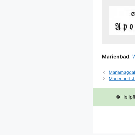
Mari­en­bad
,
W
Mariemagdal
Marienbettst
© Heilpf