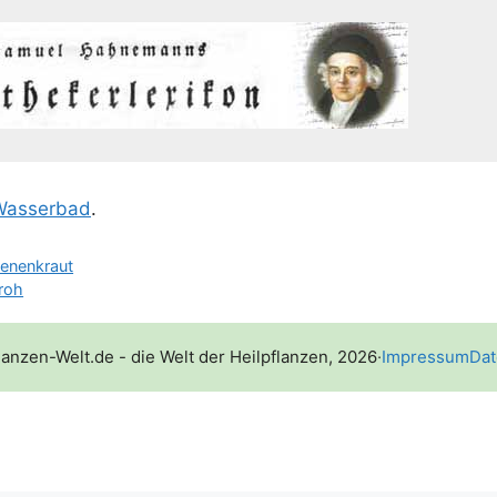
as­ser­bad
.
enenkraut
roh
lanzen-Welt.de - die Welt der Heilpflanzen, 2026
·
Impressum
Dat