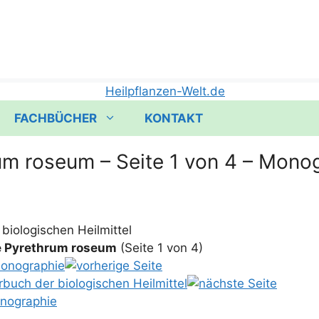
FACHBÜCHER
KONTAKT
um roseum – Seite 1 von 4 – Mono
bio­lo­gi­schen Heilmittel
e Pyrethrum rose­um
(Sei­te 1 von 4)