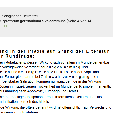
bio­lo­gi­schen Heilmittel
e Pyrethrum ger­ma­ni­cum sive com­mu­ne
(Sei­te 4 von 4)