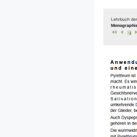
Lehr­buch der 
Mono­gra­phi