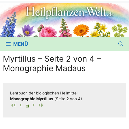
MENÜ
Myrtillus – Seite 2 von 4 –
Monographie Madaus
Lehr­buch der bio­lo­gi­schen Heilmittel
Mono­gra­phie Myrt­il­lus
(Sei­te 2 von 4)