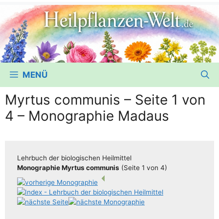
MENÜ
Myrtus communis – Seite 1 von
4 – Monographie Madaus
Lehr­buch der bio­lo­gi­schen Heilmittel
Mono­gra­phie Myr­tus com­mu­nis
(Sei­te 1 von 4)