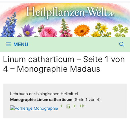
MENÜ
Linum catharticum – Seite 1 von
4 – Monographie Madaus
Lehr­buch der bio­lo­gi­schen Heilmittel
Mono­gra­phie Linum cathar­ti­cum
(Sei­te 1 von 4)