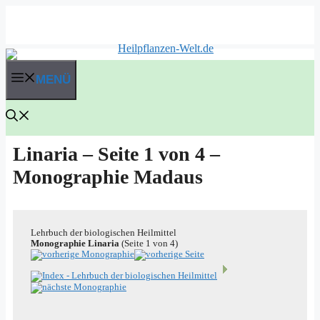
Zum
Inhalt
springen
MENÜ
Linaria – Seite 1 von 4 –
Monographie Madaus
Lehr­buch der bio­lo­gi­schen Heilmittel
Mono­gra­phie Lina­ria
(Sei­te 1 von 4)