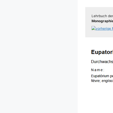
Lehr­buch der 
Mono­gra­phie 