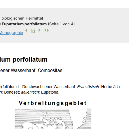
bio­lo­gi­schen Heilmittel
Eupa­to­ri­um per­fo­li­a­tum
(Sei­te 1 von 4)