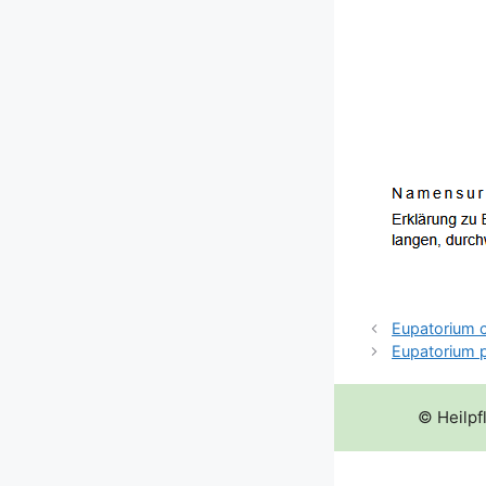
Eupatorium 
Eupatorium p
© Heilpf