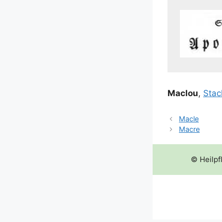
Maclou
,
Sta­c
Macle
Macre
© Heilpf