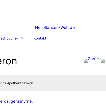
Fachbücher
Kontakt
ron
erd­sil­gen­s­myr­ne
.