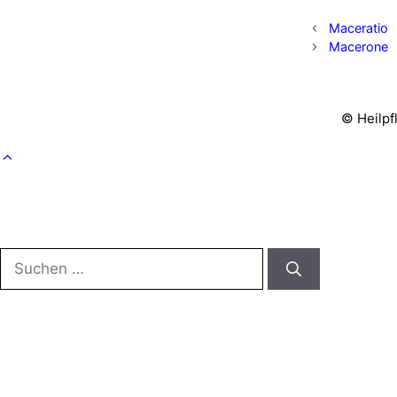
Maceratio
Macerone
© Heilpf
Suchen
nach: