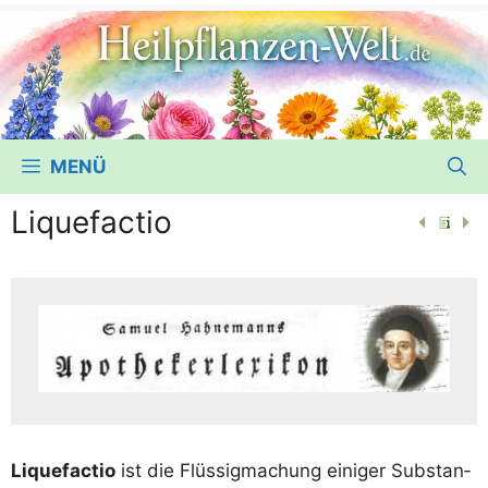
MENÜ
Liquefactio
Liquefac­tio
ist die Flüs­sig­ma­chung eini­ger Sub­stan­