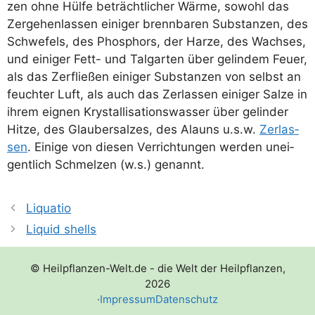
zen ohne Hül­fe beträcht­li­cher Wär­me, sowohl das
Zer­ge­hen­las­sen eini­ger brenn­ba­ren Sub­stan­zen, des
Schwe­fels, des Phos­phors, der Har­ze, des Wach­ses,
und eini­ger Fett- und Tal­gar­ten über gelin­dem Feu­er,
als das Zer­flie­ßen eini­ger Sub­stan­zen von selbst an
feuch­ter Luft, als auch das Zer­las­sen eini­ger Sal­ze in
ihrem eig­nen Krystal­li­sa­ti­ons­was­ser über gelin­der
Hit­ze, des Glau­ber­sal­zes, des Alauns u.s.w.
Zer­las­
sen
. Eini­ge von die­sen Ver­rich­tun­gen wer­den unei­
gent­lich Schmel­zen (w.s.) genannt.
Liquatio
Liquid shells
© Heilpflanzen-Welt.de - die Welt der Heilpflanzen,
2026
·
Impressum
Datenschutz