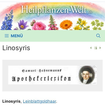
MENÜ
Linosyris
Lino­sy­ris
,
Lein­blatt­gold­haar
.