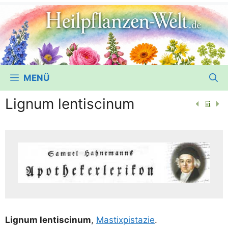
MENÜ
Lignum lentiscinum
Lig­num len­ti­scinum
,
Mastix­pis­ta­zie
.