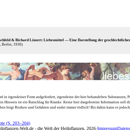
­feld & Richard Lin­sert: Lie­bes­mit­tel — Eine Dar­stel­lung der geschlecht­li­chen R
 Ber­lin, 1930)
 in irgend­ei­ner Form auf­ge­for­dert, irgend­ei­ne der hier behan­del­ten Sub­stan­zen, 
 Hin­weis ist ein Rat­schlag für Kran­ke. Kei­ne hier dar­ge­bo­te­ne Infor­ma­ti­on soll die
eben birgt Risi­ken und Gefah­ren und endet immer töd­lich! Bis dahin kann es jedoch
te (S. 203–204)
lpflanzen-Welt.de - die Welt der Heilpflanzen, 2026
·
Impressum
Datens