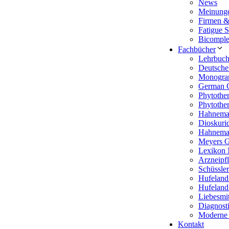
News
Meinunge
Firmen &
Fatigue S
Bicompl
Fachbücher
Lehrbuch 
Deutsche
Monogra
German C
Phytothe
Phytothe
Hahnema
Dioskurid
Hahneman
Meyers G
Lexikon 
Arzneipf
Schüssle
Hufeland
Hufeland
Liebesmit
Diagnosti
Moderne
Kontakt