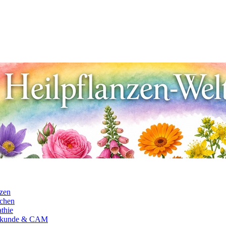
nzen
chen
thie
ilkunde & CAM