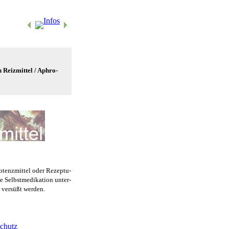
eiz­mit­tel /​​ Aphro­
Potenz­mit­tel oder Rezep­tu­
 Selbst­me­di­ka­ti­on unter­
 ver­süßt werden.
chutz