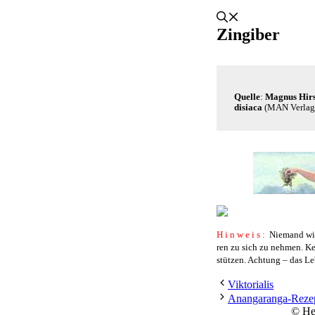
Zingiber
Quel­le
:
Magnus Hirsch
di­sia­ca
(MAN Ver­lag,
Hin­weis:
Nie­mand wird
ren zu sich zu neh­men. Kein
stüt­zen. Ach­tung – das L
Viktorialis
Anangaranga-Rezep
© Hei