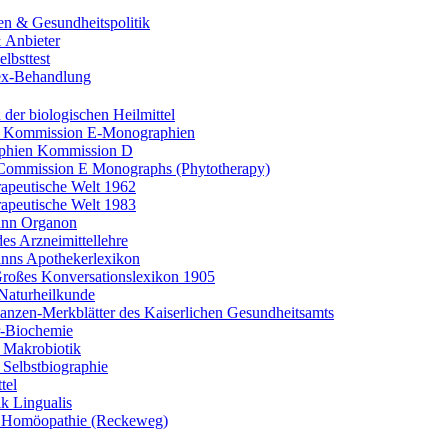
n & Gesundheitspolitik
 Anbieter
elbsttest
ex-Behandlung
der biologischen Heilmittel
 Kommission E‑Monographien
phien Kommission D
ommission E Monographs (Phytotherapy)
rapeutische Welt 1962
rapeutische Welt 1983
nn Organon
es Arzneimittellehre
ns Apothekerlexikon
roßes Konversationslexikon 1905
Naturheilkunde
lanzen-Merkblätter des Kaiserlichen Gesundheitsamts
r-Biochemie
 Makrobiotik
 Selbstbiographie
tel
k Lingualis
 Homöopathie (Reckeweg)