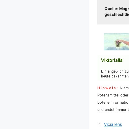
Quel­le
:
Magnu
geschlecht­li­c
Hin­weis:
Nie­ma
Potenz­mit­tel oder
bo­te­ne Infor­ma­ti
und endet immer tö
Vicia lens