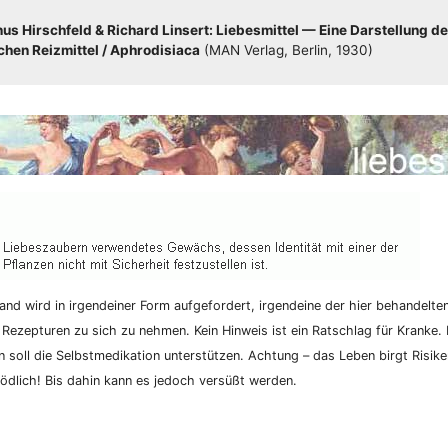
s Hirsch­feld & Richard Lin­sert: Lie­bes­mit­tel — Eine Dar­stel­lung de
hen Reiz­mit­tel /​​ Aphro­di­sia­ca
(MAN Ver­lag, Ber­lin, 1930)
nd wird in irgend­ei­ner Form auf­ge­for­dert, irgend­ei­ne der hier behan­del­te
 Rezep­tu­ren zu sich zu neh­men. Kein Hin­weis ist ein Rat­schlag für Kran­ke. K
­on soll die Selbst­me­di­ka­ti­on unter­stüt­zen. Ach­tung – das Leben birgt Risi­
d­lich! Bis dahin kann es jedoch ver­süßt werden.