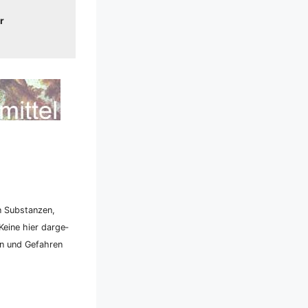
r
n Sub­stan­zen,
ei­ne hier dar­ge­
ken und Gefah­ren