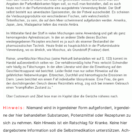
Hin­weis:
Nie­mand wird in irgend­ei­ner Form auf­ge­for­dert, irgend­ei­
ne der hier behan­del­ten Sub­stan­zen, Potenz­mit­tel oder Rezep­tu­ren zu
sich zu neh­men. Kein Hin­weis ist ein Rat­schlag für Kran­ke. Kei­ne hier
dar­ge­bo­te­ne Infor­ma­ti­on soll die Selbst­me­di­ka­ti­on unter­stüt­zen. Ach­