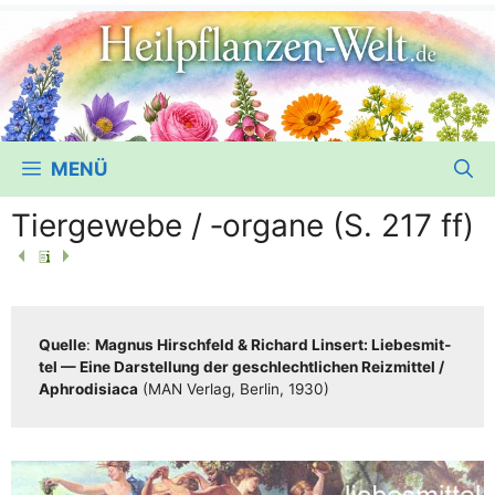
MENÜ
Tiergewebe /​ ‑organe (S. 217 ff)
Quel­le
:
Magnus Hirsch­feld & Richard Lin­sert: Lie­bes­mit­
tel — Eine Dar­stel­lung der geschlecht­li­chen Reiz­mit­tel /​​
Aphro­di­sia­ca
(MAN Ver­lag, Ber­lin, 1930)