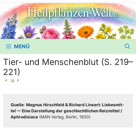
MENÜ
Tier- und Menschenblut (S. 219–
221)
Quel­le
:
Magnus Hirsch­feld & Richard Lin­sert: Lie­bes­mit­
tel — Eine Dar­stel­lung der geschlecht­li­chen Reiz­mit­tel /​​
Aphro­di­sia­ca
(MAN Ver­lag, Ber­lin, 1930)