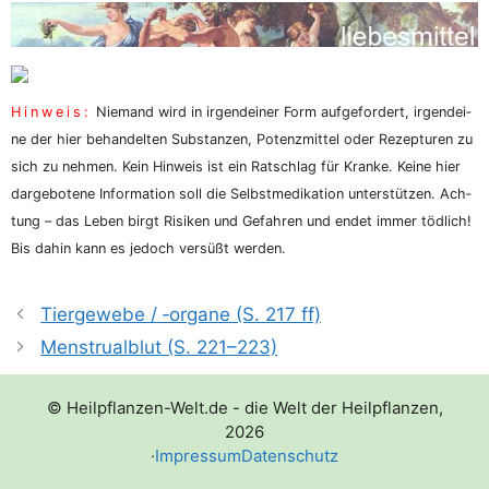
Hin­weis:
Nie­mand wird in irgend­ei­ner Form auf­ge­for­dert, irgend­ei­
ne der hier behan­del­ten Sub­stan­zen, Potenz­mit­tel oder Rezep­tu­ren zu
sich zu neh­men. Kein Hin­weis ist ein Rat­schlag für Kran­ke. Kei­ne hier
dar­ge­bo­te­ne Infor­ma­ti­on soll die Selbst­me­di­ka­ti­on unter­stüt­zen. Ach­
tung – das Leben birgt Risi­ken und Gefah­ren und endet immer töd­lich!
Bis dahin kann es jedoch ver­süßt werden.
Tiergewebe /​ ‑organe (S. 217 ff)
Menstrualblut (S. 221–223)
© Heilpflanzen-Welt.de - die Welt der Heilpflanzen,
2026
·
Impressum
Datenschutz