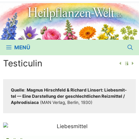
MENÜ
Testiculin
Quel­le
:
Magnus Hirsch­feld & Richard Lin­sert: Lie­bes­mit­
tel — Eine Dar­stel­lung der geschlecht­li­chen Reiz­mit­tel /​​
Aphro­di­sia­ca
(MAN Ver­lag, Ber­lin, 1930)