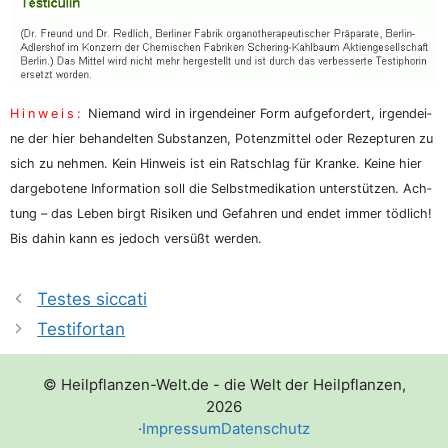
Hin­weis:
Nie­mand wird in irgend­ei­ner Form auf­ge­for­dert, irgend­ei­
ne der hier behan­del­ten Sub­stan­zen, Potenz­mit­tel oder Rezep­tu­ren zu
sich zu neh­men. Kein Hin­weis ist ein Rat­schlag für Kran­ke. Kei­ne hier
dar­ge­bo­te­ne Infor­ma­ti­on soll die Selbst­me­di­ka­ti­on unter­stüt­zen. Ach­
tung – das Leben birgt Risi­ken und Gefah­ren und endet immer töd­lich!
Bis dahin kann es jedoch ver­süßt werden.
Testes siccati
Testifortan
© Heilpflanzen-Welt.de - die Welt der Heilpflanzen,
2026
·
Impressum
Datenschutz